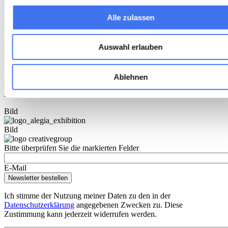
Gleichstellung Sachsen-Anhalt
Postfach 39 11 55
Alle zulassen
39135 Magdeburg
E-​Mail:
MLBF@ms.sachsen-​anhalt.de
Auswahl erlauben
Erstellung dieser Erklärung zur
Barrierefreiheit
Ablehnen
Diese Erklärung wurde am 27. Juni 2025 erstellt und zuletzt am 30.
Juni 2025 aktualisiert.
Bild
Bild
Bitte überprüfen Sie die markierten Felder
E-Mail
Ich stimme der Nutzung meiner Daten zu den in der
Datenschutzerklärung
angegebenen Zwecken zu. Diese
Zustimmung kann jederzeit widerrufen werden.