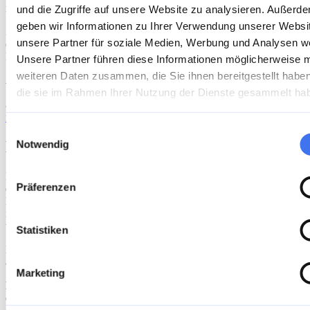
melden.
und die Zugriffe auf unsere Website zu analysieren. Außerd
geben wir Informationen zu Ihrer Verwendung unserer Websi
Zuständig für die barrierefreie Zugänglichkeit und die Bearbeitung
unsere Partner für soziale Medien, Werbung und Analysen we
der im Rahmen des Feedback-Mechanismus eingehenden
Mitteilungen ist:
Unsere Partner führen diese Informationen möglicherweise m
weiteren Daten zusammen, die Sie ihnen bereitgestellt habe
Alegria Exhibition GmbH
die sie im Rahmen Ihrer Nutzung der Dienste gesammelt ha
Stuntzstraße 16
81677 München
marketing@muenchenmusik.de
Einwilligungsauswahl
Durchsetzungsverfahren
Notwendig
Die Überwachung der Barrierefreiheitsanforderungen erfolgt durch
Präferenzen
die zentrale "Marktüberwachungsstelle der Länder für die
Barrierefreiheit von Produkten und Dienstleistungen“ (MLBF), die
in Form einer Anstalt des öffentlichen Rechts mit Sitz in Magdeburg
tätig ist.
Statistiken
Bis zur formalen Errichtung der MLBF richten Sie Ihre Anfragen
an:
Marketing
MLBF (in Errichtung)
c/o Ministerium für Arbeit, Soziales, Gesundheit und