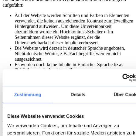
aufgeführt:
Auf der Website werden Schriften und Farben in Elementen
verwendet, die keinen ausreichenden Kontrast zum jeweiligen
Hintergrund aufweisen. Um diese Unvereinbarkeit
abzumildern wurde ein Hochkontrast-Schalter ◐ im
Seitenrahmen dieser Website ergänzt, der die
Unterscheidbarkeit dieser Inhalte verbessert.
Die Website wird derzeit in deutscher Sprache angeboten.
Nicht-deutsche Wörter, z.B. Fachbegriffe, werden nicht
ausgezeichnet.
Es werden noch keine Inhalte in Einfacher Sprache bzw.
Gebärdensprache bereitgestellt.
Eingebundene, externe Inhalte Dritter, zum Beispiel Videos,
Podcasts oder Beiträge von Social Media Plattformen oder
YouTube sind nicht voll zugänglich und unterliegen nicht
unserem Einflussbereich.
Zustimmung
Details
Über Cook
Feedback und Kontaktangaben
Diese Webseite verwendet Cookies
Sind Ihnen Mängel beim barrierefreien Zugang zu Inhalten unserer
Website aufgefallen? Haben Sie Fragen zum Thema
Wir verwenden Cookies, um Inhalte und Anzeigen zu
Barrierefreiheit? Oder benötigen Sie Informationen, die nicht
personalisieren, Funktionen für soziale Medien anbieten zu 
barrierefrei dargestellt sind? Dann können Sie sich gerne bei uns